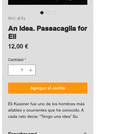
SKU: 3E.63
An idea. Passacaglia for
Eli
Precio
12,00 €
Cantidad
*
Agregar al carrito
Eli Kassner fue uno de los hombres más
afables y ocurrentes que he conocido. A
cada rato decía: “Tengo una idea” Su
esposa Ann reía siempre. Por eso bauticé
así a la breve pieza que le dediqué en