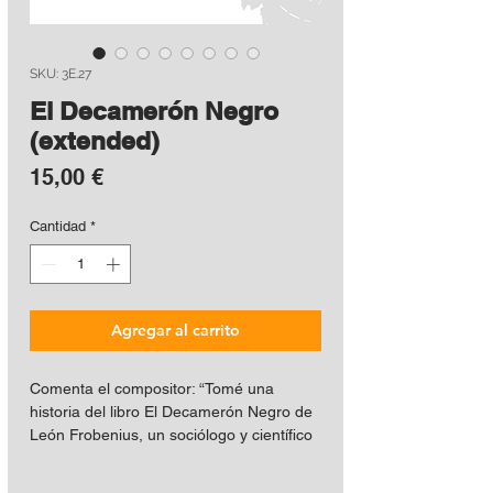
SKU: 3E.27
El Decamerón Negro
(extended)
Precio
15,00 €
Cantidad
*
Agregar al carrito
Comenta el compositor: “Tomé una
historia del libro El Decamerón Negro de
León Frobenius, un sociólogo y científico
que fue a África a estudiar la cultura de
ese continente a principios del siglo XX.