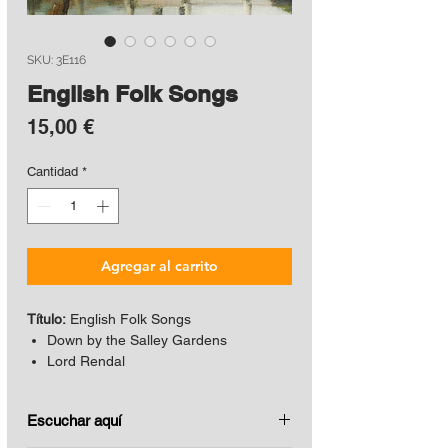
SKU: 3E116
English Folk Songs
Precio
15,00 €
Cantidad
*
Agregar al carrito
Título:
English Folk Songs
Down by the Salley Gardens
Lord Rendal
I will give my love an apple
O Waly - Waly
Escuchar aquí
I am a poor wayfaring stranger