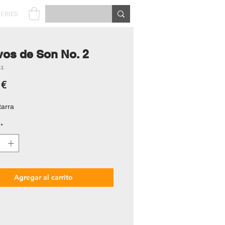
SERIES
vos de Son No. 2
41
Precio
 €
tarra
*
Agregar al carrito