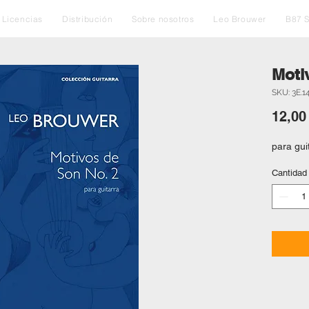
Licencias
Distribución
Sobre nosotros
Leo Brouwer
B87 
Moti
SKU: 3E.1
12,00
para gui
Cantidad