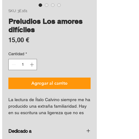
SKU: 3E.161
Preludios Los amores
difíciles
Precio
15,00 €
Cantidad
*
Agregar al carrito
La lectura de Ítalo Calvino siempre me ha
producido una extraña familiaridad. Hay
en su escritura una ligereza que no es
falta de peso, sino precisión. En
Los
amores difíciles
, los personajes no gritan
Dedicado a
ni se agitan, pero el mundo entero
parece desplazarse con cada uno de sus