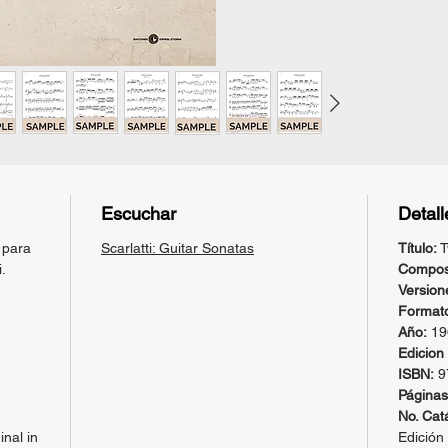
sacrific
continui
sonatas
Leo Bro
Escuchar
Detall
 para
Scarlatti: Guitar Sonatas
Título:
T
.
Composi
Version
Format
Año:
19
Edicion 
ISBN:
9
Páginas
No. Cat
inal in
Edición