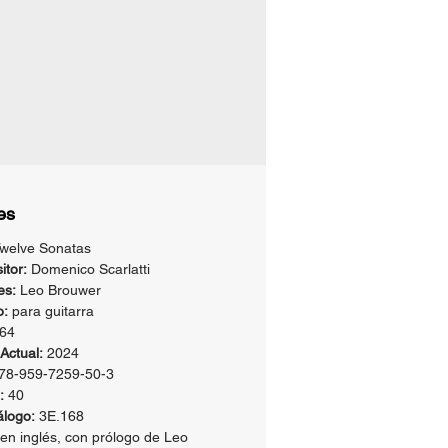
ado ni los componentes ni la
dad o las intenciones de las
.
uwer
es
welve Sonatas
tor:
Domenico Scarlatti
es:
Leo Brouwer
o:
para guitarra
64
Actual:
2024
78-959-7259-50-3
:
40
álogo:
3E.168
 en inglés, con prólogo de Leo