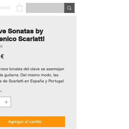
SERIES
ve Sonatas by
nico Scarlatti
68
Precio
 €
rsos tonales del clave se asemejan
 la guitarra. Del mismo modo, las
s de Scarlatti en España y Portugal
uencia que ejercieron sobre él la
*
 y la vida española proporcionan
 analogías que se suman al
ible atractivo de estas pequeñas
estras, únicas en su género.
diendo los elementos compositivos
Agregar al carrito
ra de Scarlatti, no se han