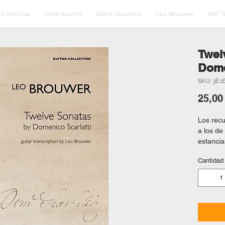
Licencias
Distribución
Sobre nosotros
Leo Brouwer
B87 
Twel
Dome
SKU: 3E.1
25,00
Los recu
a los de
estancia
y la infl
Cantidad
guitarra
valiosas
irresist
obras ma
Compren
de la ob