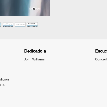
empieza 
genera m
elaborac
desarrol
el proce
y crear 
Este mod
un proce
material
su mane
Dedicado a
Escuc
John Williams
Concert
dición
sta.