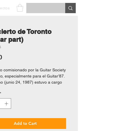
yectos
ierto de Toronto
ar part)
6
Price
0
o comisionado por la Guitar Society
to, especialmente para el Guitar’87.
no (junio 24, 1987) estuvo a cargo
Williams (guitarra), a quien fue
*
, y del propio maestro Brouwer
do la Kitchener Waterloo Symphony
ra de Canadá.
tematismo del concierto se extrae
mer movimiento, más exactamente
Add to Cart
posición. El motivo con que