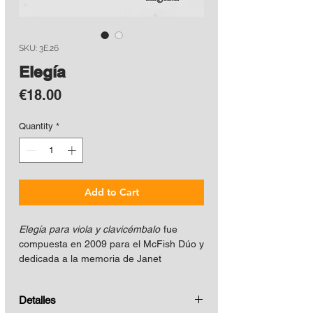
SKU: 3E.26
Elegía
Price
€18.00
Quantity
*
Add to Cart
Elegía para viola y clavicémbalo
fue
compuesta en 2009 para el McFish Dúo y
dedicada a la memoria de Janet
Bookspan. La obra propone un diálogo
poco habitual entre la calidez de la viola y
Detalles
las transparencias del clavicémbalo,