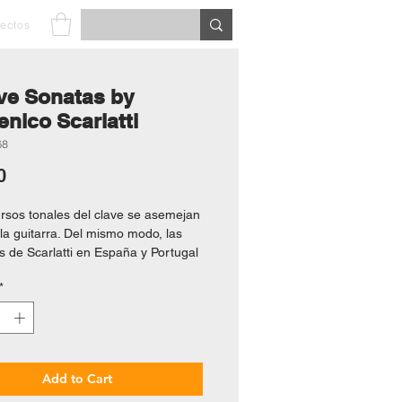
yectos
ve Sonatas by
nico Scarlatti
68
Price
0
rsos tonales del clave se asemejan
 la guitarra. Del mismo modo, las
s de Scarlatti en España y Portugal
uencia que ejercieron sobre él la
*
 y la vida española proporcionan
 analogías que se suman al
ible atractivo de estas pequeñas
estras, únicas en su género.
diendo los elementos compositivos
Add to Cart
ra de Scarlatti, no se han