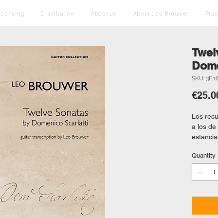
icensing
Distribution
About us
About Leo Brouwer
Pro
Twel
Dome
SKU: 3E.1
€25.0
Los recu
a los de
estancia
y la infl
Quantity
guitarra
valiosas
irresist
obras ma
Compren
de la ob