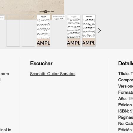
sacrific
continui
sonatas
Leo Bro
Escuchar
Detall
 para
Scarlatti: Guitar Sonatas
Título:
T
.
Composi
Version
Format
Año:
19
Edicion 
ISBN:
9
Páginas
No. Cat
inal in
Edición