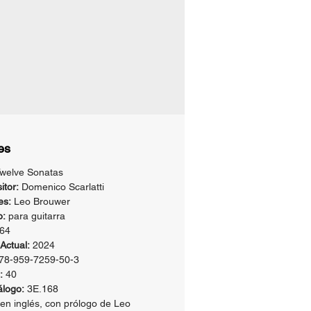
ado ni los componentes ni la
dad o las intenciones de las
.
uwer
es
welve Sonatas
tor:
Domenico Scarlatti
es:
Leo Brouwer
o:
para guitarra
64
Actual:
2024
78-959-7259-50-3
:
40
álogo:
3E.168
 en inglés, con prólogo de Leo